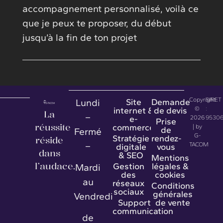
accompagnement personnalisé, voilà ce
que je peux te proposer, du début
jusqu’à la fin de ton projet
Copyright
SIRET
Site
Demande
Lundi
internet &
de devis
©
:
La
–
e-
2026
95306
Prise
réussite
commerce
| by
de
Fermé
G-
Stratégie
rendez-
réside
–
TACOM
digitale
vous
dans
& SEO
Mentions
l’audace.
Gestion
légales &
Mardi
des
cookies
au
réseaux
Conditions
sociaux
générales
Vendredi
Supports de
de vente
communication
de