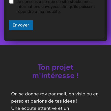
Je consens à ce que ce site stocke mes
e
e
informations envoyées afin qu’ils puissent
m
répondre à ma requête.
a
n
d
Envoyer
e
Ton projet
m'intéresse !
On se donne rdv par mail, en visio ou en
perso et parlons de tes idées !
Une écoute attentive et un