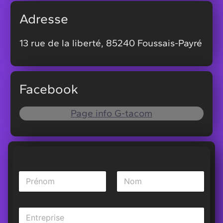
Adresse
13 rue de la liberté, 85240 Foussais-Payré
Facebook
Page info G-tacom
N
o
m
Prénom
Nom
*
L
i